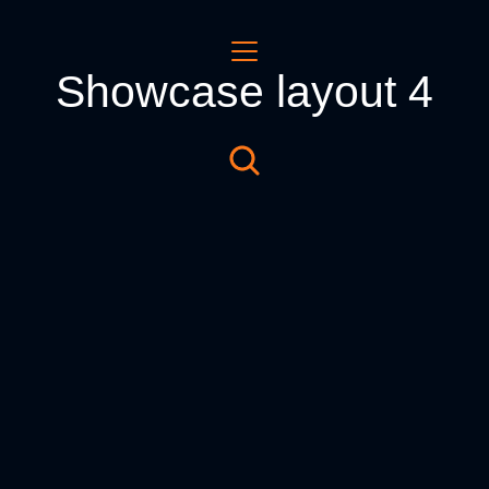
Showcase layout 4